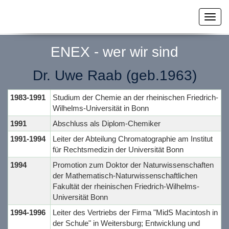
Togg
navig
ENEX - wer wir sind
Dr. Uwe Raab (geb.1963)
1983-1991
Studium der Chemie an der rheinischen Friedrich-
Wilhelms-Universität in Bonn
1991
Abschluss als Diplom-Chemiker
1991-1994
Leiter der Abteilung Chromatographie am Institut
für Rechtsmedizin der Universität Bonn
1994
Promotion zum Doktor der Naturwissenschaften
der Mathematisch-Naturwissenschaftlichen
Fakultät der rheinischen Friedrich-Wilhelms-
Universität Bonn
1994-1996
Leiter des Vertriebs der Firma "MidS Macintosh in
der Schule" in Weitersburg; Entwicklung und